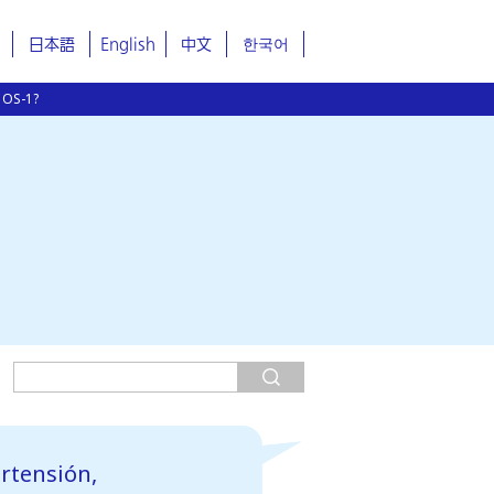
日本語
English
中文
한국어
r OS-1?
rtensión,