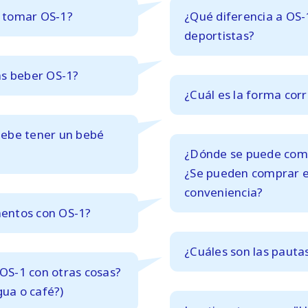
 tomar OS‑1?
¿Qué diferencia a OS-
deportistas?
as beber OS-1?
¿Cuál es la forma cor
debe tener
un bebé
¿Dónde se puede comp
¿Se pueden comprar e
conveniencia?
entos con OS-1?
¿Cuáles son las pautas
 OS-1 con otras cosas?
gua o café?)