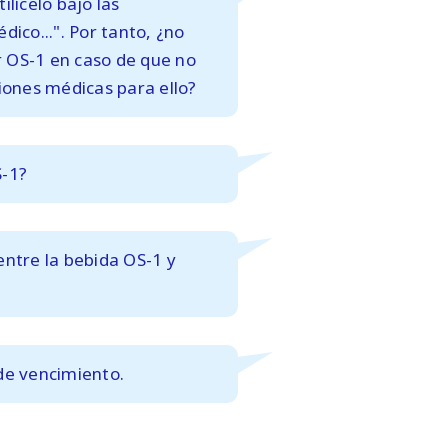
ilícelo bajo las
dico...". Por tanto, ¿no
 OS-1 en caso de que no
ciones médicas para ello?
S-1?
entre la
bebida OS-1 y
de vencimiento.