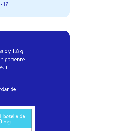
-1?
io y 1.8 g
un paciente
S-1.
ndar de